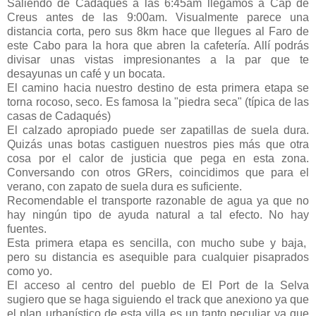
Saliendo de Cadaqués a las 6:45am llegamos a Cap de
Creus antes de las 9:00am. Visualmente parece una
distancia corta, pero sus 8km hace que llegues al Faro de
este Cabo para la hora que abren la cafetería. Allí podrás
divisar unas vistas impresionantes a la par que te
desayunas un café y un bocata.
El camino hacia nuestro destino de esta primera etapa se
torna rocoso, seco. Es famosa la "piedra seca" (típica de las
casas de Cadaqués)
El calzado apropiado puede ser zapatillas de suela dura.
Quizás unas botas castiguen nuestros pies más que otra
cosa por el calor de justicia que pega en esta zona.
Conversando con otros GRers, coincidimos que para el
verano, con zapato de suela dura es suficiente.
Recomendable el transporte razonable de agua ya que no
hay ningún tipo de ayuda natural a tal efecto. No hay
fuentes.
Esta primera etapa es sencilla, con mucho sube y baja,
pero su distancia es asequible para cualquier pisaprados
como yo.
El acceso al centro del pueblo de El Port de la Selva
sugiero que se haga siguiendo el track que anexiono ya que
el plan urbanístico de esta villa es un tanto peculiar ya que