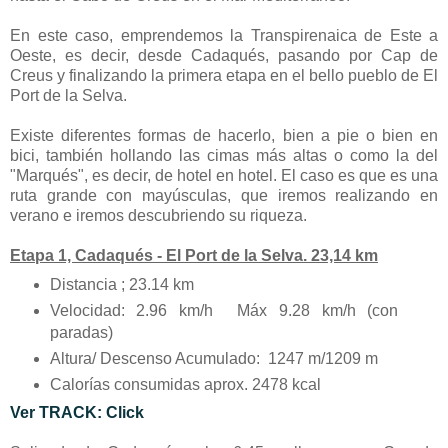
En este caso, emprendemos la Transpirenaica de Este a
Oeste, es decir, desde Cadaqués, pasando por Cap de
Creus y finalizando la primera etapa en el bello pueblo de El
Port de la Selva.
Existe diferentes formas de hacerlo, bien a pie o bien en
bici, también hollando las cimas más altas o como la del
"Marqués", es decir, de hotel en hotel. El caso es que es una
ruta grande con mayúsculas, que iremos realizando en
verano e iremos descubriendo su riqueza.
Etapa 1, Cadaqués - El Port de la Selva. 23,14 km
Distancia
;
23.14
km
Velocidad: 2.96
km/h
Máx
9.28
km/h
(con
paradas)
Altura/ Descenso Acumulado: 1247
m/
1209
m
Calorías consumidas aprox. 2478
kcal
Ver TRACK:
Click